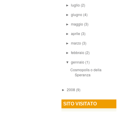
luglio
(2)
►
giugno
(4)
►
maggio
(3)
►
aprile
(3)
►
marzo
(3)
►
febbraio
(2)
►
gennaio
(1)
▼
Cosmopolis o della
Speranza
2008
(9)
►
SITO VISITATO