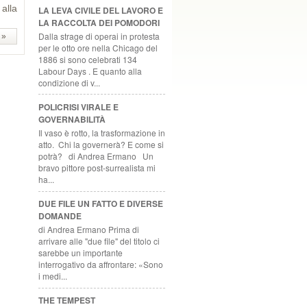
 alla
LA LEVA CIVILE DEL LAVORO E
LA RACCOLTA DEI POMODORI
Dalla strage di operai in protesta
 »
per le otto ore nella Chicago del
1886 si sono celebrati 134
Labour Days . E quanto alla
condizione di v...
POLICRISI VIRALE E
GOVERNABILITÀ
Il vaso è rotto, la trasformazione in
atto. Chi la governerà? E come si
potrà? di Andrea Ermano Un
bravo pittore post-surrealista mi
ha...
DUE FILE UN FATTO E DIVERSE
DOMANDE
di Andrea Ermano Prima di
arrivare alle "due file" del titolo ci
sarebbe un importante
interrogativo da affrontare: «Sono
i medi...
THE TEMPEST