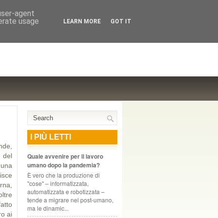
NTE COOPERATIVO, ZURIGO
 user-agent
nerate usage
LEARN MORE
GOT IT
I PIÙ LETTI
nde,
 del
Quale avvenire per il lavoro
umano dopo la pandemia?
i una
È vero che la produzione di
isce
"cose" – informatizzata,
rna,
automatizzata e robo­tiz­zata –
ltre
tende a migrare nel post-umano,
atto
ma le dinamic...
ro ai