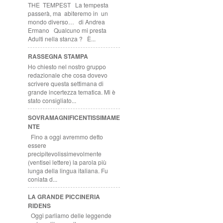
THE TEMPEST La tempesta
passerà, ma abiteremo in un
mondo diverso… di Andrea
Ermano Qualcuno mi presta
Adulti nella stanza ? È...
RASSEGNA STAMPA
Ho chiesto nel nostro gruppo
redazionale che cosa dovevo
scrivere questa settimana di
grande incertezza tematica. Mi è
stato consigliato...
SOVRAMAGNIFICENTISSIMAME
NTE
Fino a oggi avremmo detto
essere
precipitevolissimevolmente
(ventisei lettere) la parola più
lunga della lingua italiana. Fu
coniata d...
LA GRANDE PICCINERIA
RIDENS
Oggi parliamo delle leggende