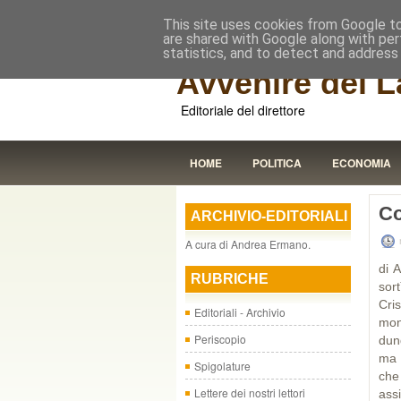
This site uses cookies from Google to 
are shared with Google along with per
statistics, and to detect and address
Avvenire dei L
Editoriale del direttore
HOME
POLITICA
ECONOMIA
Co
ARCHIVIO-EDITORIALI
A cura di Andrea Ermano.
di 
RUBRICHE
sor
Cris
Editoriali - Archivio
mon
Periscopio
dun
ma 
Spigolature
che
Lettere dei nostri lettori
assi