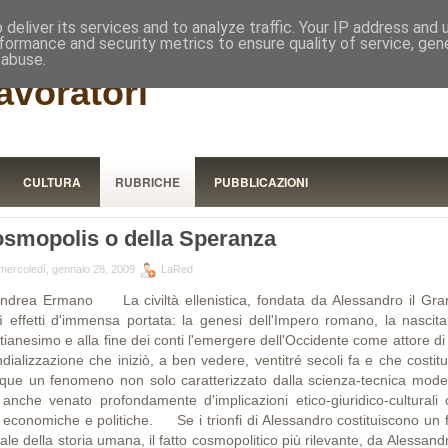
RISTORA
deliver its services and to analyze traffic. Your IP address and
formance and security metrics to ensure quality of service, ge
 abuse.
avoratori
CULTURA
RUBRICHE
PUBBLICAZIONI
smopolis o della Speranza
mercoledì, gennaio 28, 2009
LaRed
Andrea Ermano La civiltà ellenistica, fondata da Alessandro il Gra
tì effetti d'immensa portata: la genesi dell'Impero romano, la nascita
tianesimo e alla fine dei conti l'emergere dell'Occidente come attore d
dializzazione che iniziò, a ben vedere, ventitré secoli fa e che costitu
que un fenomeno non solo caratterizzato dalla scienza-tecnica mode
anche venato profondamente d'implicazioni etico-giuridico-culturali o
 economiche e politiche. Se i trionfi di Alessandro costituiscono un f
ale della storia umana, il fatto cosmopolitico più rilevante, da Alessand