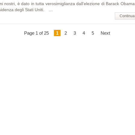
ni nostri, è dato in tutta verosimiglianza dall'elezione di Barack Obama
idenza degli Stati Uniti. ...
Continua
Page 1 of 25
1
2
3
4
5
Next