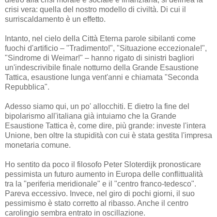
crisi vera: quella del nostro modello di civiltà. Di cui il
surriscaldamento è un effetto.
Intanto, nel cielo della Città Eterna parole sibilanti come
fuochi d'artificio – "Tradimento!", "Situazione eccezionale!",
"Sindrome di Weimar!" – hanno rigato di sinistri bagliori
un'indescrivibile finale notturno della Grande Esaustione
Tattica, esaustione lunga vent'anni e chiamata "Seconda
Repubblica".
Adesso siamo qui, un po' allocchiti. E dietro la fine del
bipolarismo all'italiana già intuiamo che la Grande
Esaustione Tattica è, come dire, più grande: investe l'intera
Unione, ben oltre la stupidità con cui è stata gestita l'impresa
monetaria comune.
Ho sentito da poco il filosofo Peter Sloterdijk pronosticare
pessimista un futuro aumento in Europa delle conflittualità
tra la "periferia meridionale" e il "centro franco-tedesco".
Pareva eccessivo. Invece, nel giro di pochi giorni, il suo
pessimismo è stato corretto al ribasso. Anche il centro
carolingio sembra entrato in oscillazione.