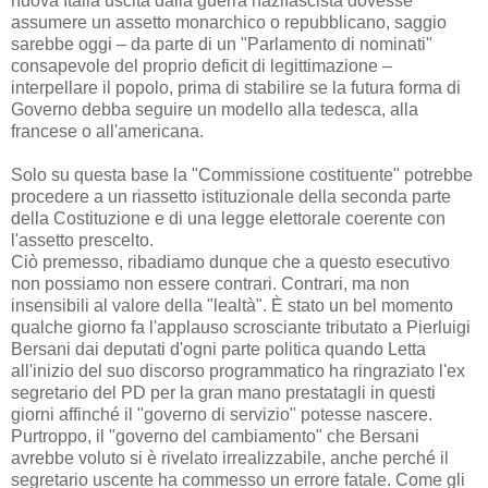
nuova Italia uscita dalla guerra nazifascista dovesse
assumere un assetto monarchico o repubblicano, saggio
sarebbe oggi – da parte di un "Parlamento di nominati"
consapevole del proprio deficit di legittimazione –
interpellare il popolo, prima di stabilire se la futura forma di
Governo debba seguire un modello alla tedesca, alla
francese o all'americana.
Solo su questa base la "Commissione costituente" potrebbe
procedere a un riassetto istituzionale della seconda parte
della Costituzione e di una legge elettorale coerente con
l'assetto prescelto.
Ciò premesso, ribadiamo dunque che a questo esecutivo
non possiamo non essere contrari. Contrari, ma non
insensibili al valore della "lealtà". È stato un bel momento
qualche giorno fa l'applauso scrosciante tributato a Pierluigi
Bersani dai deputati d'ogni parte politica quando Letta
all'inizio del suo discorso programmatico ha ringraziato l'ex
segretario del PD per la gran mano prestatagli in questi
giorni affinché il "governo di servizio" potesse nascere.
Purtroppo, il "governo del cambiamento" che Bersani
avrebbe voluto si è rivelato irrealizzabile, anche perché il
segretario uscente ha commesso un errore fatale. Come gli