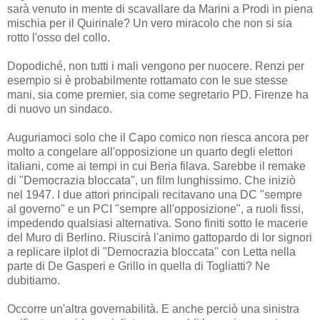
sarà venuto in mente di scavallare da Marini a Prodi in piena
mischia per il Quirinale? Un vero miracolo che non si sia
rotto l'osso del collo.
Dopodiché, non tutti i mali vengono per nuocere. Renzi per
esempio si è probabilmente rottamato con le sue stesse
mani, sia come premier, sia come segretario PD. Firenze ha
di nuovo un sindaco.
Auguriamoci solo che il Capo comico non riesca ancora per
molto a congelare all'opposizione un quarto degli elettori
italiani, come ai tempi in cui Beria filava. Sarebbe il remake
di "Democrazia bloccata", un film lunghissimo. Che iniziò
nel 1947. I due attori principali recitavano una DC "sempre
al governo" e un PCI "sempre all'opposizione", a ruoli fissi,
impedendo qualsiasi alternativa. Sono finiti sotto le macerie
del Muro di Berlino. Riuscirà l'animo gattopardo di lor signori
a replicare ilplot di "Democrazia bloccata" con Letta nella
parte di De Gasperi e Grillo in quella di Togliatti? Ne
dubitiamo.
Occorre un'altra governabilità. E anche perciò una sinistra