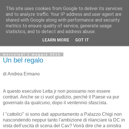
This site uses cookies from Google to deliver its services
Avvenire dei Lavoratori
and to analyze traffic. Your IP address and user-agent are
shared with Google along with performance and security
metrics to ensure quality of service, generate usage
Editoriale del direttore
statistics, and to detect and address abuse.
LEARN MORE
GOT IT
▼
mercoledì 1 maggio 2013
Un bel regalo
di Andrea Ermano
A questo esecutivo Letta jr non possiamo non essere
contrari. Anche se ci vuol giudizio, perché il Paese va pur
governato da qualcuno, dopo il ventennio sfascista.
I "cattolici" si sono dati appuntamento a Palazzo Chigi non
nascondendo neppur tanto l'ambizione di rilanciare la DC in
vista dell'uscita di scena del Cav? Vorrà dire che a sinistra