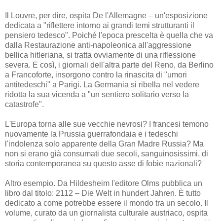
Il Louvre, per dire, ospita De l'Allemagne – un'esposizione
dedicata a "riflettere intorno ai grandi temi strutturanti il
pensiero tedesco". Poiché l'epoca prescelta è quella che va
dalla Restaurazione anti-napoleonica all'aggressione
bellica hitleriana, si tratta ovviamente di una riflessione
severa. E così, i giornali dell'altra parte del Reno, da Berlino
a Francoforte, insorgono contro la rinascita di "umori
antitedeschi" a Parigi. La Germania si ribella nel vedere
ridotta la sua vicenda a "un sentiero solitario verso la
catastrofe".
L'Europa torna alle sue vecchie nevrosi? I francesi temono
nuovamente la Prussia guerrafondaia e i tedeschi
l'indolenza solo apparente della Gran Madre Russia? Ma
non si erano già consumati due secoli, sanguinosissimi, di
storia contemporanea su questo asse di fobie nazionali?
Altro esempio. Da Hildesheim l'editore Olms pubblica un
libro dal titolo: 2112 – Die Welt in hundert Jahren. È tutto
dedicato a come potrebbe essere il mondo tra un secolo. Il
volume, curato da un giornalista culturale austriaco, ospita