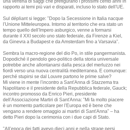
una ventina di saggi che prefigurano i prossimi cento anni in
rapporto ai temi più vari e disparati, incluso lo stato dell'UE.
Sul dépliant si legge: "Dopo la Secessione in Italia nacque
l'Unione Mitteleuropea. Intorno al territorio che era stato un
tempo quello dell'Impero asburgico, venne a formarsi
durante il XXI secolo uno stato federale, da Firenze a Kiel,
da Ginevra a Budapest e da Amsterdam fino a Varsavia".
Sembra la macro-regione del dio Po, in stile pangermanista.
Dopodiché il pendolo geo-politico della storia universale
potrebbe anche allontanarsi dalla pesca del merluzzo nei
fiordi verso una nuova centralità mediterranea. E comunque:
perché stupirsi se dal Louvre partono le prime salve?
Mi viene in mente l'incontro a Sant'Anna di Stazzema tra
Napolitano e il presidente della Repubblica federale, Gauck;
incontro promosso da Enrico Pieri, presidente
dell'Associazione Martiri di Sant'Anna: "Mi fa molto piacere
è un momento particolare per l'Europa ed è bene che
vengano a rendere omaggio ai martiri di Sant'Anna" – ha
detto Pieri dopo la cerimonia con i due capi di Stato.
"All'epoca dei fatti avevo dieci anni e nella strage persi