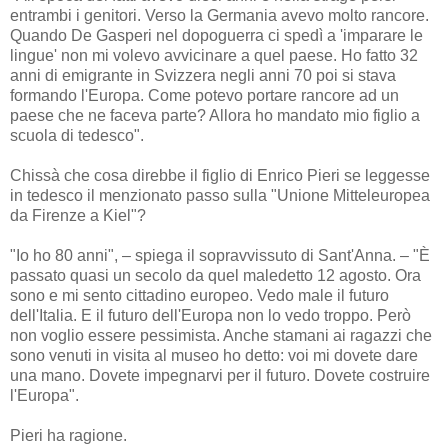
entrambi i genitori. Verso la Germania avevo molto rancore.
Quando De Gasperi nel dopoguerra ci spedì a 'imparare le
lingue' non mi volevo avvicinare a quel paese. Ho fatto 32
anni di emigrante in Svizzera negli anni 70 poi si stava
formando l'Europa. Come potevo portare rancore ad un
paese che ne faceva parte? Allora ho mandato mio figlio a
scuola di tedesco".
Chissà che cosa direbbe il figlio di Enrico Pieri se leggesse
in tedesco il menzionato passo sulla "Unione Mitteleuropea
da Firenze a Kiel"?
"Io ho 80 anni", – spiega il sopravvissuto di Sant'Anna. – "È
passato quasi un secolo da quel maledetto 12 agosto. Ora
sono e mi sento cittadino europeo. Vedo male il futuro
dell'Italia. E il futuro dell'Europa non lo vedo troppo. Però
non voglio essere pessimista. Anche stamani ai ragazzi che
sono venuti in visita al museo ho detto: voi mi dovete dare
una mano. Dovete impegnarvi per il futuro. Dovete costruire
l'Europa".
Pieri ha ragione.