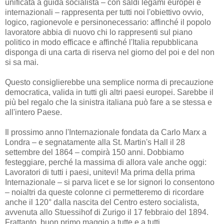
unificata a guida socialista – con saldi legami europei e
internazionali – rappresenta per tutti noi l'obiettivo ovvio,
logico, ragionevole e persinonecessario: affinché il popolo
lavoratore abbia di nuovo chi lo rappresenti sul piano
politico in modo efficace e affinché l'Italia repubblicana
disponga di una carta di riserva nel giorno del poi e del non
si sa mai.
Questo consiglierebbe una semplice norma di precauzione
democratica, valida in tutti gli altri paesi europei. Sarebbe il
più bel regalo che la sinistra italiana può fare a se stessa e
all'intero Paese.
Il prossimo anno l'Internazionale fondata da Carlo Marx a
Londra – e segnatamente alla St. Martin's Hall il 28
settembre del 1864 – compirà 150 anni. Dobbiamo
festeggiare, perché la massima di allora vale anche oggi:
Lavoratori di tutti i paesi, unitevi! Ma prima della prima
Internazionale – si parva licet e se lor signori lo consentono
– noialtri da queste colonne ci permetteremo di ricordare
anche il 120° dalla nascita del Centro estero socialista,
avvenuta allo Stuessihof di Zurigo il 17 febbraio del 1894.
Frattanto, buon primo maggio a tutte e a tutti