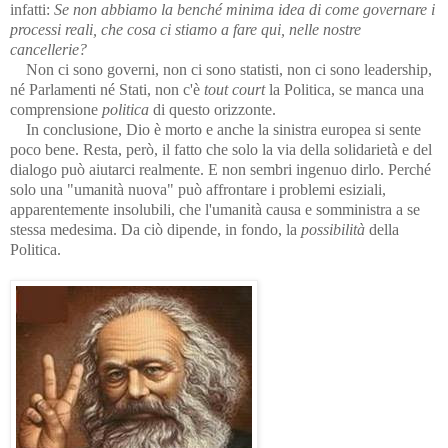
infatti:
Se non abbiamo la benché minima idea di come governare i
processi reali, che cosa ci stiamo a fare qui, nelle nostre
cancellerie?
Non ci sono governi, non ci sono statisti, non ci sono leadership,
né Parlamenti né Stati, non c'è
tout court
la Politica, se manca una
comprensione
politica
di questo orizzonte.
In conclusione, Dio è morto e anche la sinistra europea si sente
poco bene. Resta, però, il fatto che solo la via della soli­da­rie­tà e del
dialogo può aiutarci realmente. E non sembri ingenuo dirlo. Per­ché
solo una "umanità nuova" può affrontare i problemi esiziali,
apparentemente insolubili, che l'umanità causa e somministra a se
stes­sa medesima. Da ciò dipende, in fondo, la
possibilità
della
Politica.