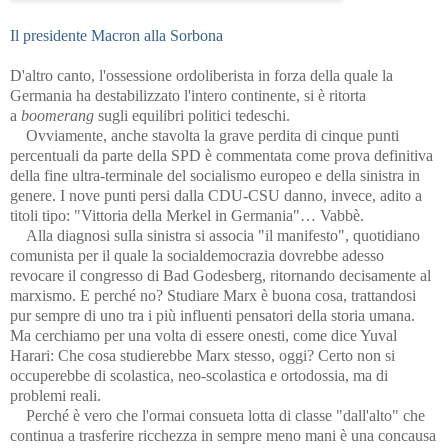
Il presidente Macron alla Sorbona
D'altro canto, l'ossessione ordoliberista in forza della quale la
Germania ha destabilizzato l'intero continente, si è ritorta
a
boomerang
sugli equilibri politici tedeschi.
Ovviamente, anche stavolta la grave perdita di cinque punti
percentuali da parte della SPD è commentata come prova definitiva
della fine ultra-terminale del socialismo europeo e della sinistra in
genere. I nove punti persi dalla CDU-CSU danno, invece, adito a
titoli tipo: "Vittoria della Merkel in Germania"… Vabbè.
Alla diagnosi sulla sinistra si associa "il manifesto", quotidiano
comunista per il quale la socialdemocrazia dovrebbe adesso
revocare il congresso di Bad Godesberg, ritornando decisamente al
marxismo. E perché no? Studiare Marx è buona cosa, trattandosi
pur sempre di uno tra i più influenti pensatori della storia umana.
Ma cerchiamo per una volta di essere onesti, come dice Yuval
Harari: Che cosa studierebbe Marx stesso, oggi? Certo non si
occuperebbe di scolastica, neo-scolastica e ortodossia, ma di
problemi reali.
Perché è vero che l'ormai consueta lotta di classe "dall'alto" che
continua a trasferire ricchezza in sempre meno mani è una concausa