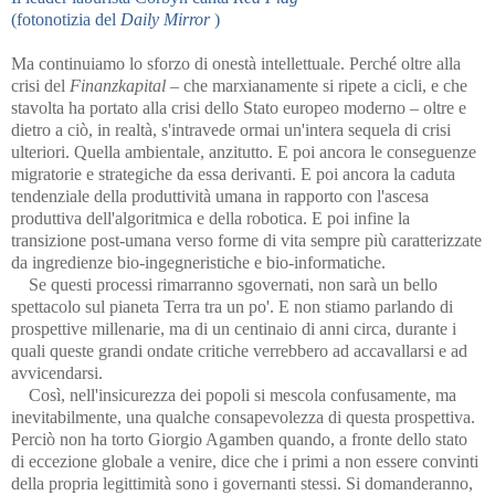
(fotonotizia del
Daily Mirror
)
Ma continuiamo lo sforzo di onestà intellettuale. Perché oltre alla
crisi del
Finanzkapital
– che marxianamente si ripete a cicli, e che
stavolta ha portato alla crisi dello Stato europeo moderno – oltre e
dietro a ciò, in realtà, s'intravede ormai un'intera sequela di crisi
ulteriori. Quella ambientale, anzitutto. E poi ancora le conseguenze
migratorie e strategiche da essa derivanti. E poi ancora la caduta
tendenziale della produttività umana in rapporto con l'ascesa
produttiva dell'algoritmica e della robotica. E poi infine la
transizione post-umana verso forme di vita sempre più caratterizzate
da ingredienze bio-ingegneristiche e bio-informatiche.
Se questi processi rimarranno sgovernati, non sarà un bello
spettacolo sul pianeta Terra tra un po'. E non stiamo parlando di
prospettive millenarie, ma di un centinaio di anni circa, durante i
quali queste grandi ondate critiche verrebbero ad accavallarsi e ad
avvicendarsi.
Così, nell'insicurezza dei popoli si mescola confusamente, ma
inevitabilmente, una qualche consapevolezza di questa prospettiva.
Perciò non ha torto Giorgio Agamben quando, a fronte dello stato
di eccezione globale a venire, dice che i primi a non essere convinti
della propria legittimità sono i governanti stessi. Si domanderanno,