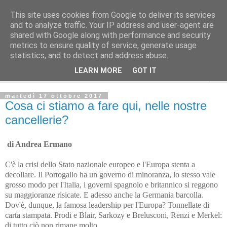
This site uses cookies from Google to deliver its services
Avvenire dei Lavoratori
and to analyze traffic. Your IP address and user-agent are
shared with Google along with performance and security
metrics to ensure quality of service, generate usage
Editoriale del direttore
statistics, and to detect and address abuse.
LEARN MORE
GOT IT
▼
martedì 17 ottobre 2017
Cosa ci stiamo a fare qui, nelle nostre
cancellerie?
di Andrea Ermano
C'è la crisi dello Stato nazionale europeo e l'Europa stenta a
decollare. Il Portogallo ha un governo di minoranza, lo stesso vale
grosso modo per l'Italia, i governi spagnolo e britannico si reggono
su maggioranze risicate. E adesso anche la Germania barcolla.
Dov'è, dunque, la fa­mo­sa leadership per l'Europa? Tonnellate di
carta stampata. Prodi e Blair, Sarkozy e Brelusconi, Renzi e Merkel:
di tutto ciò non rimane molto.