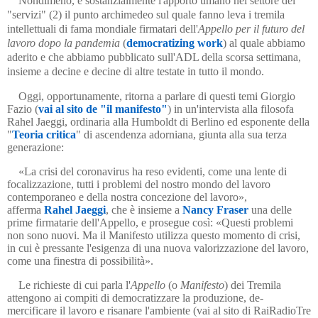
Nondimeno, è sostanzialmente l'apporto umano nel settore dei
"servizi" (2) il punto archimedeo sul quale fanno leva i tremila
intellettuali di fama mondiale firmatari dell'
Appello per il futuro del
lavoro dopo la pandemia
(
democratizing work
) al quale abbiamo
aderito e che abbiamo pubblicato sull'ADL della scorsa settimana,
insieme a decine e decine di altre testate in tutto il mondo.
Oggi, opportunamente, ritorna a parlare di questi temi Giorgio
Fazio (
vai al sito de "il manifesto"
) in un'intervista alla filosofa
Rahel Jaeggi, ordinaria alla Humboldt di Berlino ed esponente della
"
Teoria critica
" di ascendenza ador­niana, giunta alla sua terza
generazione:
«La crisi del coronavirus ha reso evidenti, come una lente di
focalizzazione, tutti i problemi del nostro mondo del lavoro
contemporaneo e della nostra con­cezione del lavoro»,
afferma
Rahel Jaeggi
, che è insieme a
Nancy Fraser
una delle
prime firmatarie dell'Appello, e prosegue così: «Questi problemi
non sono nuovi. Ma
il Manifesto
utilizza questo momento di crisi,
in cui è pressante l'esi­gen­za di una nuova valorizzazione del lavoro,
come una finestra di possibilità».
Le richieste di cui parla l'
Appello
(o
Manifesto
) dei Tremila
attengono ai compiti di democratizzare la produzione, de-
mercificare il lavoro e risanare l'ambiente (vai al sito di RaiRadioTre