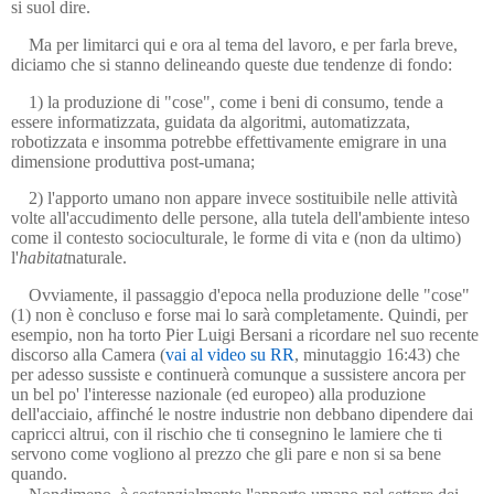
si suol dire.
Ma per limitarci qui e ora al tema del lavoro, e per farla breve,
diciamo che si stanno delineando queste due tendenze di fondo:
1) la produzione di "cose", come i beni di consumo, tende a
essere informatizzata, guidata da algoritmi, automatizzata,
robotizzata e insomma potrebbe effettivamente emigrare in una
dimensione produttiva post-umana;
2) l'apporto umano non appare invece sostituibile nelle attività
volte all'accudimento delle persone, alla tutela dell'ambiente inteso
come il contesto socioculturale, le forme di vita e (non da ultimo)
l'
habitat
naturale.
Ovviamente, il passaggio d'epoca nella produzione delle "cose"
(1) non è concluso e forse mai lo sarà completamente. Quindi, per
esempio, non ha torto Pier Luigi Bersani a ricordare nel suo recente
discorso alla Camera (
vai al video su RR
, minutaggio 16:43) che
per adesso sussiste e continuerà comunque a sussistere ancora per
un bel po' l'interesse nazionale (ed europeo) alla produzione
dell'acciaio, affinché le nostre industrie non debbano dipendere dai
capricci altrui, con il rischio che ti consegnino le lamiere che ti
servono come vogliono al prezzo che gli pare e non si sa bene
quando.