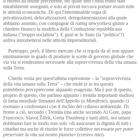
il ritorno all'ordine precedente, nel quale tutti i ruoli erano stati
mirabilmente assegnati, e solo ai privati toccava portare avanti tutte
le attività economiche. Di qui l'interminabile orgia di
privatizzazioni, delocalizzazioni, deregolamentazioni alla quale
abbiamo assistito, con compagnie di
rating
newyorkesi
giunte a
chiedere financo la modifica della Costituzione repubblicana
italiana ("troppo socialista"). E guai se lo Stato (la "politica"!)
ardiva intromettersi nelle attività imprenditoriali.
Purtroppo, però, il libero mercato che si regola da sé non appare
minimamente in grado di produrre le scelte di governo globale che
via via si renderanno necessarie alla sopravvivenza della vita umana
sulla Terra.
Chiedo venia per quest'ultima espressione – la "sopravvivenza
della vita umana sulla Terra" – che molti (e io tra questi)
potrebbero
percepire
come alquanto esagerata. Ma è pur di questo,
proprio di questo, che parlano appunto i tremila importanti studiosi
di fama mondiale firmatari dell'
Appello
(o
Manifesto
), quando ci
esortano a confrontarci
con il rischio del collasso ambientale. Di
fronte a ciò, secondo i Tremila (ma anche secondo Al Gore, papa
Francesco, Slavoj Žižek, Greta Thunberg e tanti altri), noi umani
dobbiamo fare in modo non solo «di assicurare la dignità di tutti i
cittadini ma anche di riunire le forze collettive necessarie
per poter
preservare la vita sul nostro pianeta
» (corsivo mio).