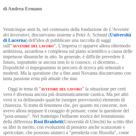
di Andrea Ermano
Venticinque anni fa, nel centenario della fondazione de
L'Avvenire
dei lavoratori
, discutevamo insieme a Peter A. Schmid (
Università
di Lucerna
) dell'idea di pubblicare una raccolta di saggi
sull'"
avvenire del lavoro
"
. L'impresa ci apparve allora oltremodo
ambiziosa, azzardosa e complessa sul piano scientifico a causa delle
impetuose dinamiche in atto. In generale, è difficile prevedere il
futuro, soprattutto se ancora non lo si conosce, ci dicemmo...
Dopodiché ci impegnammo in percorsi di ricerca più settoriali e
modesti. Ma la questione che a fine anni Novanta discutevamo con
tanta passione resta più attuale che mai.
Oggi in tema di "
avvenire del lavoro
" la situazione per certi
versi è divenuta ancora più drammaticamente caotica. Ma per altri
versi si va delineando qualche (sempre provvisorio) elemento di
chiarezza. Si tratta di fenomeni che, per quanto mi concerne, non
avevo allora neppure il coraggio di pensare, come la questione del
"post-umano". Nel frattempo l'influente teorica del femminismo
della differenza
Rosi Braidotti
(Università di Utrecht) ha scritto libri
su libri in merito, con evoluzioni di pensiero anche scanzonate e
spericolate, che possono aiutarci a "prenderla con filosofia", come