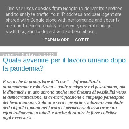
This site uses cookies from Google to deliver its services
Avvenire dei Lavoratori
and to analyze traffic. Your IP address and user-agent are
shared with Google along with performance and security
metrics to ensure quality of service, generate usage
Editoriale del direttore
statistics, and to detect and address abuse.
LEARN MORE
GOT IT
▼
venerdì 5 giugno 2020
Quale avvenire per il lavoro umano dopo
la pandemia?
È vero che la produzione di "cose" – informatizzata,
automatizzata e robo­tiz­zata – tende a migrare nel post-umano, ma
le dinamiche in atto aprono anche una finestra di possibilità verso
la democratizzazione, la de-mercificazione e l'impiego partecipato
del lavoro umano. Solo una vera e propria rivoluzione mondiale
della dignità umana nel lavoro
ci permetterà di assicurare un
equo trattamento a tutte/i, e anche di riunire le forze collettive
oggi necessarie...