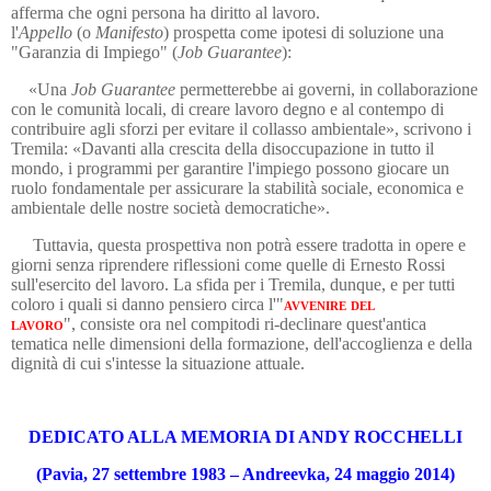
afferma che ogni persona ha diritto al lavoro.
l'
Appello
(o
Manifesto
) prospetta come ipotesi di soluzione una
"
Garanzia di Impiego" (
Job Guarantee
):
«Una
Job Guarantee
permetterebbe ai governi, in collaborazione
con le comunità locali, di creare lavoro degno e al contempo di
contribuire agli sforzi per evitare il collasso ambientale», scrivono
i
Tremila:
«Davanti alla crescita della disoccupazione in tutto il
mondo, i programmi per garantire l'impiego possono giocare un
ruolo fondamentale per assicurare la stabilità sociale, economica e
ambientale delle nostre società democratiche».
Tuttavia, questa prospettiva non potrà essere tradotta in opere e
giorni senza riprendere riflessioni come quelle di Ernesto Rossi
sull'esercito del lavoro. La sfida per i Tremila, dunque, e per tutti
coloro i quali si danno pensiero circa
l'"
avvenire del
lavoro
",
consiste ora nel compito
di ri-declinare quest'antica
tematica nelle dimensioni della formazione, dell'accoglienza e della
dignità di cui s'intesse la situazione attuale.
DEDICATO ALLA MEMORIA DI ANDY ROCCHELLI
(Pavia, 27 settembre 1983 – Andreevka, 24 maggio 2014)