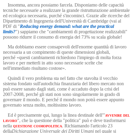
Insomma, ancora possiamo farcela. Disponiamo delle capacità
tecniche necessarie a realizzare la grande ristrutturazione ambientale
ed ecologica necessaria, purché s'incominci.
Grazie alle ricerche del
Dipartimento di Ingegneria dell'Università di Cambridge (vai al
PDF di "
Reducing energy demand: what are the practical
limits?
")
sappiamo
che "cambiamenti di progettazione realizzabili"
possono ridurre il consumo di energia del 73% su scala globale!
Ma d
obbiamo essere consapevoli dell'enorme quantità di lavoro
necessaria a un compimento di queste dimensioni globali,
perché
«questi cambiamenti richiedono l'impiego di molta forza
lavoro e per metterli in atto sono necessarie scelte che
nell'immediato risultano costose».
Quindi il vero problema sta nel fatto che stavolta il vecchio
sistema fondato sull'autodichia finanziaria del libero mercato non
può essere sanato dagli stati, come è accaduto dopo la crisi del
2007-2008, perché gli stati non sono singolarmente in grado di
governare il mondo. E perché il mondo non potrà essere appunto
governato senza molto, moltissimo lavoro.
Ed è precisamente qui, lungo la linea destinale dell'"
avvenire del
lavoro
"
, che la questione della "politica" può e deve trasformarsi
nella
questione cosmopolitica
. Richiamando l'articolo 23
della
Dichiarazione Universale dei Diritti Umani
nel quale si