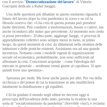
con il servizio "
Democratizzazione del lavoro
" di Vittorio
Giacopini dedicato a Rahel Jaeggi).
Una delle questioni più dibattute in questo momento riguarda il
futuro del lavoro
dopo
la crisi pandemica in corso e su ciò la
filosofa osserva che:
«
Una crisi di questa portata può prendere
molte direzioni. Può condurre a trasformazioni, buone o cattive, ma
anche ricondurci allo
status quo
precedente. Al momento non credo
si possa prevedere». D'altra parte, aggiunge Jaeggi, «i processi di
apprendimento collettivi sono sempre messi in moto, in primo
luogo, da questi momenti di crisi: da slittamenti nella struttura delle
istituzioni e delle pratiche esistenti. Assistiamo ora ad una grande
incertezza. Notiamo come i modelli vigenti di organizzazione
sociale ed economica, probabilmente, non sono sufficienti ad
affrontare la crisi. Concezioni acquisite – come l'ideologia del
mercato in generale – sembrano ormai giunte al capolinea. Si apre
quindi forse una speranza».
Speranza per molti. Ma forse anche paura per altri. Per via della
ricchezza e del potere di cui la transizione in atto modificherà
fatalmente la distribuzione e gli equilibri.
Chi ha guidato il mondo negli ultimi tre decenni oggi si
preoccupa dell'invadenza dello stato, paventa la ricaduta in una
sorta di "socialcomunismo da pandemia" (
horribile visu!
), e reclama