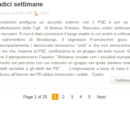
dici settimane
iovedì, aprile 09, 2009
LaRed
nceschini prefigura un accordo esterno con il PSE e poi va 
ifestazione della Cgil. di Andrea Ermano Mancano undici settiman
 europeo. E non è dato conoscere il luogo esatto in cui andrà a collocar
nell'emisfero di Strasburgo. Il segretario Franceschini giura
l'europarlamento i democrats rimarranno "uniti" e che non entreranno
 ma che, insieme al PSE, confluiranno in un gruppo del tutto nuovo. G
he il plenipotenziario Fassino: "Abbiamo avviato con i socialisti europe
fronto sul percorso con cui costruire un gruppo nel quale siedano ins
 eletti socialisti e gli eletti del PD". L'impressione a lume di naso è
cuno all'interno del PD abbia minacciato i solititi... Casini. ...
Continua
Page 1 of 25
1
2
3
4
5
Next