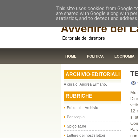
This site uses cookies from Google to 
are shared with Google along with per
statistics, and to detect and address
Avvenire dei L
Editoriale del direttore
HOME
POLITICA
ECONOMIA
T
ARCHIVIO-EDITORIALI
v
A cura di Andrea Ermano.
Ment
RUBRICHE
Din
vit
Editoriali - Archivio
12 m
Periscopio
si s
Com
Spigolature
Par
Lettere dei nostri lettori
con