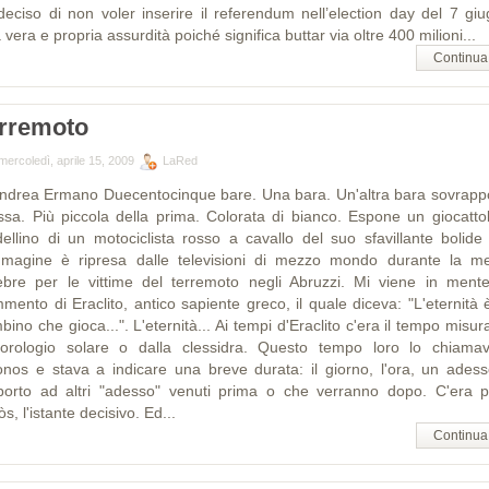
deciso di non voler inserire il referendum nell’election day del 7 giu
vera e propria assurdità poiché significa buttar via oltre 400 milioni...
Continua
rremoto
mercoledì, aprile 15, 2009
LaRed
Andrea Ermano Duecentocinque bare. Una bara. Un'altra bara sovrapp
ssa. Più piccola della prima. Colorata di bianco. Espone un giocattolo
ellino di un motociclista rosso a cavallo del suo sfavillante bolide 
mmagine è ripresa dalle televisioni di mezzo mondo durante la m
ebre per le vittime del terremoto negli Abruzzi. Mi viene in ment
mmento di Eraclito, antico sapiente greco, il quale diceva: "L'eternità 
ino che gioca...". L'eternità... Ai tempi d'Eraclito c'era il tempo misur
l'orologio solare o dalla clessidra. Questo tempo loro lo chiama
ònos e stava a indicare una breve durata: il giorno, l'ora, un adess
porto ad altri "adesso" venuti prima o che verranno dopo. C'era po
òs, l'istante decisivo. Ed...
Continua