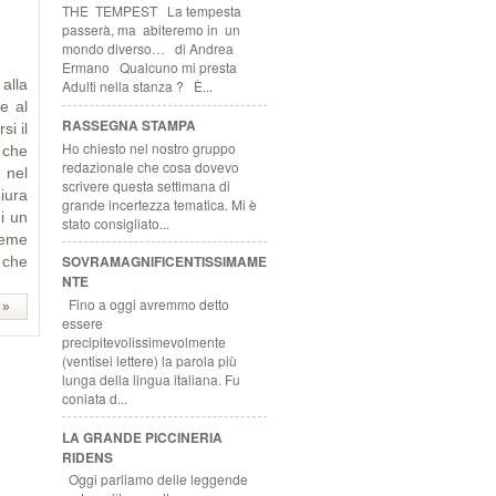
THE TEMPEST La tempesta
passerà, ma abiteremo in un
mondo diverso… di Andrea
Ermano Qualcuno mi presta
alla
Adulti nella stanza ? È...
e al
RASSEGNA STAMPA
si il
Ho chiesto nel nostro gruppo
 che
redazionale che cosa dovevo
 nel
scrivere questa settimana di
iura
grande incertezza tematica. Mi è
i un
stato consigliato...
ieme
SOVRAMAGNIFICENTISSIMAME
 che
NTE
Fino a oggi avremmo detto
 »
essere
precipitevolissimevolmente
(ventisei lettere) la parola più
lunga della lingua italiana. Fu
coniata d...
LA GRANDE PICCINERIA
RIDENS
Oggi parliamo delle leggende