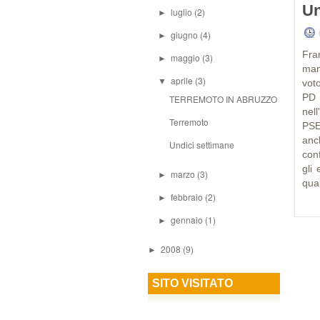
Un
luglio
(2)
►
g
giugno
(4)
►
Fra
maggio
(3)
►
man
aprile
(3)
▼
voto
PD 
TERREMOTO IN ABRUZZO
nel
Terremoto
PSE
anc
Undici settimane
con
gli
marzo
(3)
►
qual
febbraio
(2)
►
gennaio
(1)
►
2008
(9)
►
SITO VISITATO