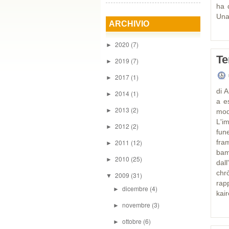
ha 
Una 
ARCHIVIO
2020
(7)
►
Te
2019
(7)
►
2017
(1)
►
di 
2014
(1)
►
a e
2013
(2)
►
mod
L'i
2012
(2)
►
fun
2011
(12)
fra
►
bamb
2010
(25)
►
dal
chr
2009
(31)
▼
rap
dicembre
(4)
►
kair
novembre
(3)
►
ottobre
(6)
►