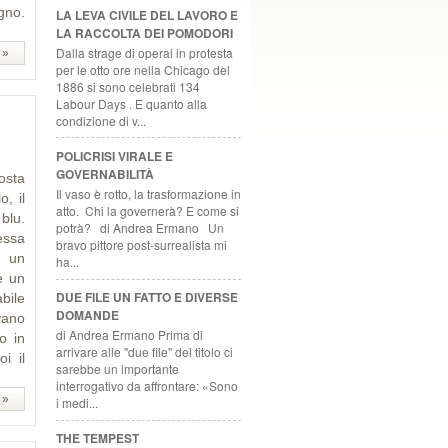
gno.
LA LEVA CIVILE DEL LAVORO E
LA RACCOLTA DEI POMODORI
Dalla strage di operai in protesta
 »
per le otto ore nella Chicago del
1886 si sono celebrati 134
Labour Days . E quanto alla
condizione di v...
POLICRISI VIRALE E
GOVERNABILITÀ
osta
Il vaso è rotto, la trasformazione in
, il
atto. Chi la governerà? E come si
blu.
potrà? di Andrea Ermano Un
essa
bravo pittore post-surrealista mi
e un
ha...
è un
DUE FILE UN FATTO E DIVERSE
abile
DOMANDE
vano
di Andrea Ermano Prima di
o in
arrivare alle "due file" del titolo ci
i il
sarebbe un importante
interrogativo da affrontare: «Sono
 »
i medi...
THE TEMPEST