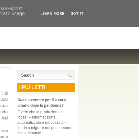
NTE COOPERATIVO, ZURIGO
 user-agent
nerate usage
LEARN MORE
GOT IT
I PIÙ LETTI
 ! di
 300
Quale avvenire per il lavoro
umano dopo la pandemia?
irca
È vero che la produzione di
mondo
"cose" – informatizzata,
, dei
automatizzata e robo­tiz­zata –
ati.
tende a migrare nel post-umano,
 nei
ma le dinamic...
coni