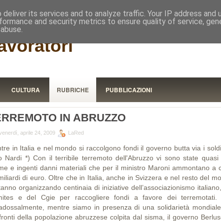
RISTORA
deliver its services and to analyze traffic. Your IP address and
formance and security metrics to ensure quality of service, ge
 abuse.
avoratori
CULTURA
RUBRICHE
PUBBLICAZIONI
ERREMOTO IN ABRUZZO
enerdì, aprile 24, 2009
LaRed
re in Italia e nel mondo si raccolgono fondi il governo butta via i soldi
o Nardi *) Con il terribile terremoto dell'Abruzzo vi sono state quasi
time e ingenti danni materiali che per il ministro Maroni ammontano a c
iliardi di euro. Oltre che in Italia, anche in Svizzera e nel resto del 
tanno organizzando centinaia di iniziative dell’associazionismo italiano
ites e del Cgie per raccogliere fondi a favore dei terremot
adossalmente, mentre siamo in presenza di una solidarietà mondiale
fronti della popolazione abruzzese colpita dal sisma, il governo Berlus