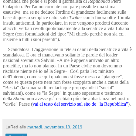
domanda che pone e si pone il giornalista di
Repubblica
Piero
Colaprico. Per l'anno corrente non pare possibile una stima
esaustiva, ma se ne deduce l'ordine di grandezza facilmente sulla
base di questo semplice dato: solo
Twitter
conta finora oltre 15mila
insulti antisemiti. In particolare, in rete vengono prodotti duecento
attacchi verbali rivolti quotidianamente alla senatrice a vita Liliana
Segre (con formulazioni del tipo: "Mi chiedo perché non sia cr...
insieme a tutti i suoi parenti").
Scandalosa. L'aggressione in rete ai danni della Senatrice a vita è
scandalosa. E ora ci mancavano soltanto le parole del leader
nazional-sovranista Salvini: «A me è appena arrivato un altro
proiettile, ma io non piango. In un Paese civile non dovremmo
rischiare niente né io né la Segre». Così parla l'ex ministro
dell'Interno, come se qui qualcuno si fosse messo a "piangere",
come se questa peste nera non fosse scoppiata anche a causa della
"Bestia" (la squadra di trentacinque propagandisti "social"
salviniani), come se "la Segre" in quanto superstite e testimone
della
Shoah
non avesse già rischiato più che abbastanza nel nostro
"civile" Paese (
vai al testo del servizio
sul sito de
"la Repubblica"
).
LaRed
alle
martedì, novembre 19, 2019