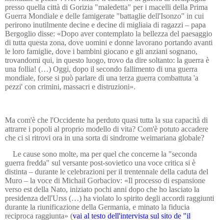
presso quella città di Gorizia "maledetta" per i macelli della Prima
Guerra Mondiale e delle famigerate "battaglie dell'Isonzo" in cui
p
erirono
inutilmente decine e decine di migliaia di ragazzi – papa
Bergoglio disse: «Dopo aver contemplato la bellezza del paesaggio
di tutta questa zona, dove uomini e donne lavorano portando avanti
le loro famiglie, dove i bambini giocano e gli anziani sognano,
trovandomi qui, in questo luogo, trovo da dire soltanto: la guerra è
una follia! (…) Oggi, dopo il secondo fallimento di una guerra
mondiale, forse si può parlare di una terza guerra combattuta 'a
pezzi' con crimini, massacri e distruzioni».
Ma com'è che l'Occidente ha perduto quasi tutta la sua capacità di
attrarre i popoli al proprio modello di vita? Com'è potuto accadere
che ci si ritrovi ora in una sorta di sindrome weimariana globale?
Le cause sono molte, ma per quel che concerne la "seconda
guerra fredda" sul versante post-sovietico una voce critica si è
distinta – durante le celebrazioni per il trentennale della caduta del
Muro – l
a voce
di Michail Gorbaciov: «Il processo di espansione
verso est della Nato, iniziato pochi anni dopo che ho lasciato la
presidenza dell'Urss (…) ha violato lo spirito degli accordi raggiunti
durante la riunificazione della Germania, e minato la fiducia
reciproca raggiunta» (
vai al testo dell'intervista
sul sito de
"il