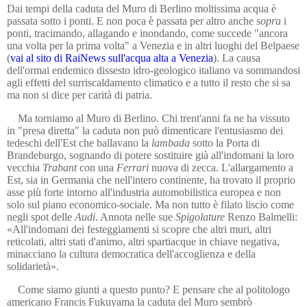
Dai tempi della caduta del Muro di Berlino moltissima acqua è
passata sotto i ponti. E non poca è passata per altro anche
sopra
i
ponti, tracimando, allagando e inondando, come succede "ancora
una volta per la prima volta" a Venezia e in altri luoghi del Belpaese
(
vai al sito di RaiNews s
ull'acqua alta a Venezia
). La causa
dell'ormai endemico dissesto idro-geologico italiano va sommandosi
agli effetti del surriscaldamento climatico e a tutto il resto che si sa
ma non si dice per carità di patria.
Ma torniamo al Muro di Berlino.
Chi trent'anni fa ne ha vissuto
in "presa diretta" la caduta non può dimenticare l'entusiasmo dei
tedeschi dell'Est che ballavano la
lambada
sotto
la Porta di
Brandeburgo
, sognando di potere sostituire già all'indomani la loro
vecchia
Trabant
con una
Ferrari
nuova di zecca. L'allargamento a
Est, sia in Germania che nell'intero continente, ha trovato il proprio
asse più forte intorno all'industria automobilistica europea e non
solo sul piano economico-sociale. Ma non tutto è filato liscio come
negli spot delle
Audi
. Annota nelle sue
Spigolature
Renzo Balmelli:
«
All'indomani dei festeggiamenti si scopre che altri muri, altri
reticolati, altri stati d'animo, altri spartiacque in chiave negativa,
minacciano la cultura democratica dell'accoglienza e della
solidarietà».
Come siamo giunti a questo punto? E pensare che al politologo
americano Francis Fukuyama la caduta del Muro sembrò