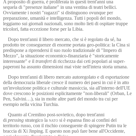
A proposito di guerra, è p
roliferata
in questi trent'anni una
seq
uela
di "presenze italiane" in una ventina di teatri bellici.
Ovviamente i nostri "ragazzi" si distinguono ovunque per
preparazione, umanità e intelligenza. Tutti i popoli del mondo,
leggiamo sui giornali
nazionali
, sono molto lieti di ospitare truppe
tricolori, fatta eccezione forse per la Libia.
Dopo trent'anni il libero mercato, che si è regolato da sé, ha
prodotto tre conseguenze di enorme portata geo-politica: la Cina si
predispone a riprendersi il suo ruolo tradizionale di "Impero di
Mezzo", la situazione economico-finanziaria è "storicamente
interessante" e il
transfert
di ricchezza dai ceti popolari ai super-
paperoni ha assunto dimensioni m
ai viste
nell'intera storia umana.
Dopo trent'anni di libero mercato autoregolato e di esportazione
della democrazia liberale cresce il numero dei paesi in cui è in atto
un'involuzione politica e culturale massiccia, sia all'interno dell'UE
dove crescono le posizioni esplicitamente "non-liberali" (Orban, Le
Pen, Salvini…), sia in molte altre parti del mondo tra cui per
esempio nella vicina Turchia.
Quanto al Cremlino post-sovietico, dopo trent'anni
di
pressing
strategico la
nato
si è espansa fino ai confini del
territorio russo, con il rischio conseguente di spingere Putin tra le
braccia di Xi Jinping. E questo non può fare bene all'Occidente,