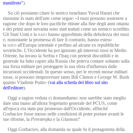
manifesto"
).
Su ciò possiamo citare lo storico israeliano Yuval Harari
che
riassume lo stato dell'arte come segue: «I russi possono sostenere a
ragione che dopo le l
oro pacifiche ritirate alla fine degli anni ottanta
e dei primi anni novanta sono stati trattati come un nemico sconfitto.
Gli Stati Uniti e la
nato
hanno approfittato della debolezza dei russi
e, nonostante la promessa di fare il contrario, hanno esteso
la
nato
all'Europa orientale e perfino ad alcune ex repubbliche
sovietiche. L'Occidente ha poi ignorato gli interessi russi in Medio
Oriente, ha invaso la Serbia e l'Iraq con pretesti discutibili e in
generale ha fatto capire alla Russia che poteva contare soltanto sulla
sua forza militare per proteggere la sua sfera d'influenza dalle
incursioni occidentali. In questo senso, per le recenti mosse militari
russe, si possono rimproverare tanto Bill Clinton e George W. Bush
quanto Vladimir Putin»
(
vai alla scheda del libro sul sito
dell'editore
)
.
Oggi a ragion veduta ci domandiamo: non sarebbe stato meglio
dare una mano all'allora Segretario generale del PCUS, come
all'epoca era stato pur promesso
dall'Occidente
, affinché
G
orbaciov
f
osse messo nelle condizioni di poter
portare avanti le
sue riforme, la
Perestrojka
e la
Glasnost?
Oggi Gorbaciov, alla domanda su quale fu il protagonista della