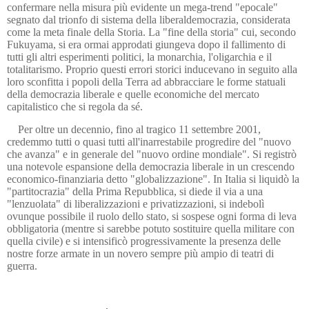
confermare nella misura più evidente un mega-trend "epocale"
segnato dal trionfo di sistema della liberaldemocrazia, considerata
come la meta finale della Storia. La "fine della storia" cui, secondo
Fukuyama, si era ormai approdati giungeva dopo il fallimento di
tutti gli altri esperimenti politici, la monarchia, l'oligarchia e il
totalitarismo. Proprio questi errori storici inducevano in seguito alla
loro sconfitta i popoli della Terra ad abbracciare le forme statuali
della democrazia liberale e quelle economiche del mercato
capitalistico che si regola da sé.
Per oltre un decennio, fino al tragico 11 settembre 2001,
credemmo tutti o quasi tutti all'inarrestabile progredire del "nuovo
che avanza" e in generale del "nuovo ordine mondiale". Si registrò
una notevole espansione della democrazia liberale i
n
un crescendo
economico-finanziaria d
etto
"globalizzazione". In Italia si liquidò la
"partitocrazia" della Prima Repubblica, si diede il via a una
"lenzuolata" di liberalizzazioni e privatizzazioni, si indebolì
ovunque possibile il ruolo dello stato, si sospese ogni forma di leva
obbligatoria (mentre si sarebbe potuto sostituire quella militare con
quella civile) e si intensificò progressivamente la presenza delle
nostre forze armate in un novero sempre più ampio di teatri di
guerra.