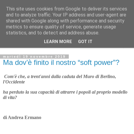
This site uses cookies from Google to deliver its services
Avvenire dei Lavoratori
and to analyze traffic. Your IP address and user-agent are
shared with Google along with performance and security
metrics to ensure quality of service, generate usage
Editoriale del direttore
statistics, and to detect and address abuse.
LEARN MORE
GOT IT
▼
martedì 19 novembre 2019
Ma dov’è finito il nostro “soft power”?
Com'è che, a trent'anni dalla caduta del Muro di Berlino,
l'Occidente
ha perduto la sua capacità di attrarre i popoli al proprio modello
di vita?
di Andrea Ermano