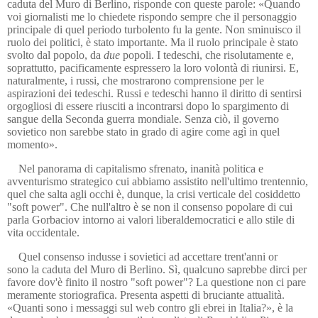
caduta del Muro di Berlino, risponde con queste parole: «Quando
voi giornalisti me lo chiedete rispondo sempre che il personaggio
principale di quel periodo turbolento fu la gente. Non sminuisco il
ruolo dei politici, è stato importante. Ma il ruolo principale è stato
svolto dal popolo, da
due
popoli. I tedeschi, che risolutamente e,
soprattutto, pacificamente espressero la loro volontà di riunirsi. E,
naturalmente, i russi, che mostrarono comprensione per le
aspirazioni dei tedeschi. Russi e tedeschi hanno il diritto di sentirsi
orgogliosi di essere riusciti a incontrarsi dopo lo spargimento di
sangue della Seconda guerra mondiale. Senza ciò, il governo
sovietico non sarebbe stato in grado di agire come agì in quel
momento».
Nel panorama di capitalismo sfrenato, inanità politica e
avventurismo strategico cui abbiamo assistito nell'ultimo trentennio,
quel che salta agli occhi è, dunque, la crisi verticale del cosiddetto
"soft power". Che null'altro è se non il consenso popolare di cui
parla Gorbaciov intorno ai valori liberaldemocratici e allo stile di
vita occidentale.
Quel consenso indusse i sovietici ad accettare trent'anni o
r
sono
la caduta del Muro di Berlino. Sì, qualcuno sap
rebbe dirci per
favore
dov'è finito i
l
nostro "soft power"? La questione non ci pare
meramente storiografica. Presenta aspetti di bruciante attualità.
«Quanti sono i messaggi sul web contro gli ebrei in Italia?», è la