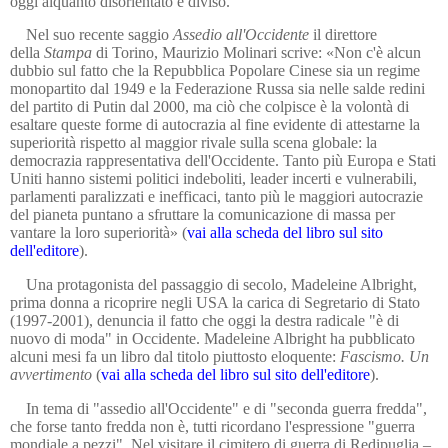
oggi alquanto disorientato e diviso.
Nel suo recente saggio
Assedio all'Occidente
il direttore
della
Stampa
di Torino, Maurizio Molinari scrive: «Non c'è alcun
dubbio sul fatto che la Repubblica Popolare Cinese sia un regime
monopartito dal 1949 e la Federazione Russa sia nelle salde redini
del partito di Putin dal 2000, ma ciò che colpisce è la volontà di
esaltare queste forme di autocrazia al fine evidente di attestarne la
superiorità rispetto al maggior rivale sulla scena globale: la
democrazia rappresentativa dell'Occidente. Tanto più Europa e Stati
Uniti hanno sistemi politici indeboliti, leader incerti e vulnerabili,
parlamenti paralizzati e inefficaci, tanto più le maggiori autocrazie
del pianeta puntano a sfruttare la comunicazione di massa per
vantare la loro superiorità» (
vai alla scheda del libro sul sito
dell'editore
).
Una protagonista del passaggio di secolo, Madeleine Albright,
prima donna a ricoprire negli USA la carica di Segretario di Stato
(1997-2001), denuncia il fatto che oggi la destra radicale "è di
nuovo di moda" in Occidente. Madeleine Albright ha pubblicato
alcuni mesi fa un libro dal titolo piuttosto eloquente:
Fascismo. Un
avvertimento
(
vai alla scheda del libro sul sito dell'editore
).
In tema di "assedio all'Occidente" e di "seconda guerra fredda",
che forse tanto fredda non è, tutti ricordano l'espressione "guerra
mondiale a pezzi". Nel visitare il cimitero di guerra di Redipuglia –