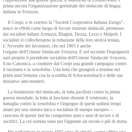
prima ancora l'organizzazione germinale del sindacato di lingua
italiana in Svizzera.
Il Coopi, o
in extenso
la "Società Cooperativa Italiana Zurigo",
nasce in effetti come luogo di focose riunioni sindacali, promosso
dai socialisti italiani Armuzzi, Biagini, Dezza, Lezzi e Malpeli. I
socialisti vi collocheranno la redazione della loro storica testata,
L'Avvenire dei lavoratori, che nel 1905 è anche
l'organo dell'Unione Sindacale Svizzera. E nel secondo Dopoguerrà
sarà proprio il presidente socialista dell'Unione Sindacale Svizzera,
Ezio Canonica, a condurre dal Coopi una grande campagna contro
il razzismo e la xenofobia. Una lotta che giungerà a termine nei
primi anni Settanta con la sconfitta di Schwarzenbach e delle sue
iniziative anti-stranieri.
La fondazione del sindacato, la lotta pacifista contro la prima
guerra mondiale, la lotta al fascismo durante il ventennio, la
battaglia contro la xenofobia e l'impegno di questi unltimi tempi
amari per una sinistra laica e socialista di stampo europeo --
ciascuna di queste fasi ha comportato anni e anni di lavoro e di
sacrifici. La cui somma sono per l'appunto un secolo e più di storia.
Ma nell'entrare in questo 105° anno di attività, vorrei offrire uno