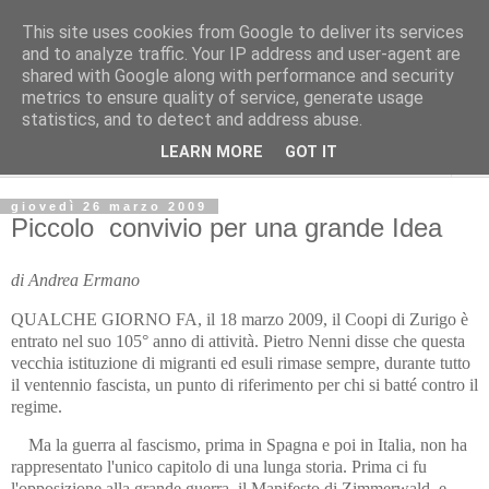
This site uses cookies from Google to deliver its services
Avvenire dei Lavoratori
and to analyze traffic. Your IP address and user-agent are
shared with Google along with performance and security
metrics to ensure quality of service, generate usage
Editoriale del direttore
statistics, and to detect and address abuse.
LEARN MORE
GOT IT
▼
giovedì 26 marzo 2009
Piccolo convivio per una grande Idea
di Andrea Ermano
QUALCHE GIORNO FA, il 18 marzo 2009, il Coopi di Zurigo è
entrato nel suo 105° anno di attività. Pietro Nenni disse che questa
vecchia istituzione di migranti ed esuli rimase sempre, durante tutto
il ventennio fascista, un punto di riferimento per chi si batté contro il
regime.
Ma la guerra al fascismo, prima in Spagna e poi in Italia, non ha
rappresentato l'unico capitolo di una lunga storia. Prima ci fu
l'opposizione alla grande guerra, il Manifesto di Zimmerwald, e