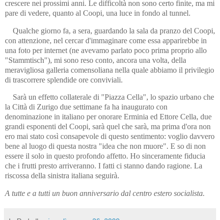
crescere nei prossimi anni. Le difficoltà non sono certo finite, ma mi
pare di vedere, quanto al Coopi, una luce in fondo al tunnel.
Qualche giorno fa, a sera, guardando la sala da pranzo del Coopi,
con attenzione, nel cercar d'immaginare come essa apparirebbe in
una foto per internet (ne avevamo parlato poco prima proprio allo
"Stammtisch"), mi sono reso conto, ancora una volta, della
meravigliosa galleria comensoliana nella quale abbiamo il privilegio
di trascorrere splendide ore conviviali.
Sarà un effetto collaterale di "Piazza Cella", lo spazio urbano che
la Città di Zurigo due settimane fa ha inaugurato con
denominazione in italiano per onorare Erminia ed Ettore Cella, due
grandi esponenti del Coopi, sarà quel che sarà, ma prima d'ora non
ero mai stato così consapevole di questo sentimento: voglio davvero
bene al luogo di questa nostra "idea che non muore". E so di non
essere il solo in questo profondo affetto. Ho sinceramente fiducia
che i frutti presto arriveranno. I fatti ci stanno dando ragione. La
riscossa della sinistra italiana seguirà.
A tutte e a tutti un buon anniversario dal centro estero socialista.