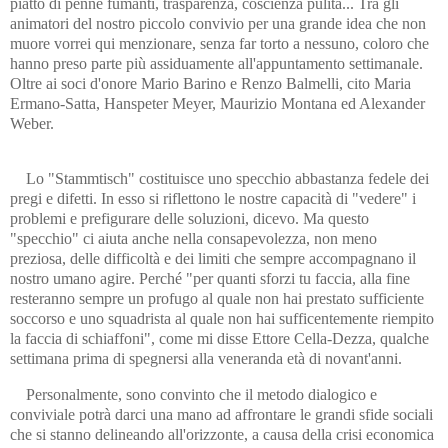
piatto di penne fumanti, trasparenza, coscienza pulita... Tra gli
animatori del nostro piccolo convivio per una grande idea che non
muore vorrei qui menzionare, senza far torto a nessuno, coloro che
hanno preso parte più assiduamente all'appuntamento settimanale.
Oltre ai soci d'onore Mario Barino e Renzo Balmelli, cito Maria
Ermano-Satta, Hanspeter Meyer, Maurizio Montana ed Alexander
Weber.
Lo "Stammtisch" costituisce uno specchio abbastanza fedele dei
pregi e difetti. In esso si riflettono le nostre capacità di "vedere" i
problemi e prefigurare delle soluzioni, dicevo. Ma questo
"specchio" ci aiuta anche nella consapevolezza, non meno
preziosa, delle difficoltà e dei limiti che sempre accompagnano il
nostro umano agire. Perché "per quanti sforzi tu faccia, alla fine
resteranno sempre un profugo al quale non hai prestato sufficiente
soccorso e uno squadrista al quale non hai sufficentemente riempito
la faccia di schiaffoni", come mi disse Ettore Cella-Dezza, qualche
settimana prima di spegnersi alla veneranda età di novant'anni.
Personalmente, sono convinto che il metodo dialogico e
conviviale potrà darci una mano ad affrontare le grandi sfide sociali
che si stanno delineando all'orizzonte, a causa della crisi economica