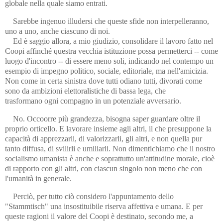
globale nella quale siamo entrati.
Sarebbe ingenuo illudersi che queste sfide non interpelleranno,
uno a uno, anche ciascuno di noi.
Ed è saggio allora, a mio giudizio, consolidare il lavoro fatto nel
Coopi affinché questra vecchia istituzione possa permetterci -- come
luogo d'incontro -- di essere meno soli, indicando nel contempo un
esempio di impegno politico, sociale, editoriale, ma nell'amicizia.
Non come in certa sinistra dove tutti odiano tutti, divorati come
sono da ambizioni elettoralistiche di bassa lega, che
trasformano ogni compagno in un potenziale avversario.
No. Occoorre più grandezza, bisogna saper guardare oltre il
proprio orticello. E lavorare insieme agli altri, il che presuppone la
capacità di apprezzarli, di valorizzarli, gli altri, e non quella pur
tanto diffusa, di svilirli e umiliarli. Non dimentichiamo che il nostro
socialismo umanista è anche e soprattutto un'attitudine morale, cioè
di rapporto con gli altri, con ciascun singolo non meno che con
l'umanità in generale.
Perciò, per tutto ciò considero l'appuntamento dello
"Stammtisch" una insostituibile riserva affettiva e umana. E per
queste ragioni il valore del Coopi è destinato, secondo me, a