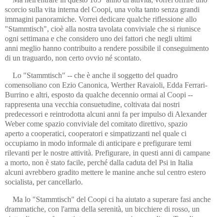
scorcio sulla vita interna del Coopi, una volta tanto senza grandi
immagini panoramiche. Vorrei dedicare qualche riflessione allo
"Stammtisch", cioè alla nostra tavolata conviviale che si riunisce
ogni settimana e che considero uno dei fattori che negli ultimi
anni meglio hanno contribuito a rendere possibile il conseguimento
di un traguardo, non certo ovvio né scontato.
Lo "Stammtisch" -- che è anche il soggetto del quadro
comensoliano con Ezio Canonica, Werther Ravaioli, Edda Ferrari-
Burrino e altri, esposto da qualche decennio ormai al Coopi --
rappresenta una vecchia consuetudine, coltivata dai nostri
predecessori e reintrodotta alcuni anni fa per impulso di Alexander
Weber come spazio conviviale del comitato direttivo, spazio
aperto a cooperatici, cooperatori e simpatizzanti nel quale ci
occupiamo in modo informale di anticipare e prefigurare temi
rilevanti per le nostre attività. Prefigurare, in questi anni di campane
a morto, non è stato facile, perché dalla caduta del Psi in Italia
alcuni avrebbero gradito mettere le manine anche sul centro estero
socialista, per cancellarlo.
Ma lo "Stammtisch" del Coopi ci ha aiutato a superare fasi anche
drammatiche, con l'arma della serenità, un bicchiere di rosso, un